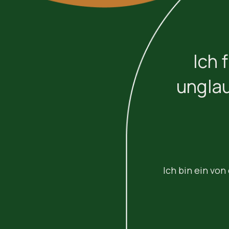
Ich 
unglau
Ich bin ein von