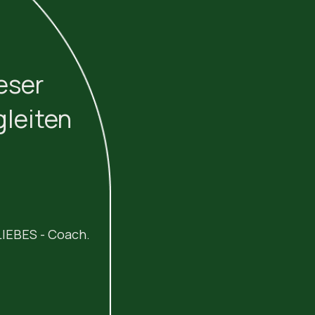
eser 
gleiten
 LIEBES - Coach.